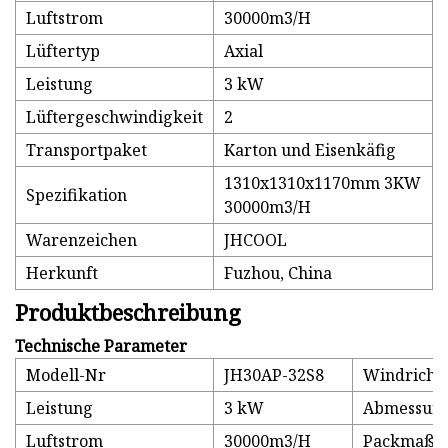
Luftstrom
30000m3/H
Lüftertyp
Axial
Leistung
3 kW
Lüftergeschwindigkeit
2
Transportpaket
Karton und Eisenkäfig
1310x1310x1170mm 3KW
Spezifikation
30000m3/H
Warenzeichen
JHCOOL
Herkunft
Fuzhou, China
Produktbeschreibung
Technische Parameter
Modell-Nr
JH30AP-32S8
Windricht
Leistung
3 kW
Abmessun
Luftstrom
30000m3/H
Packmaß