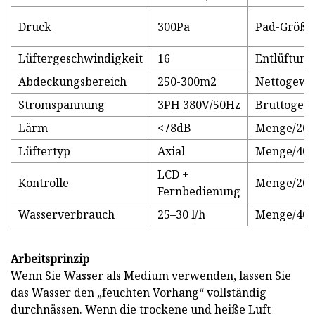
Druck
300Pa
Pad-Größe
Lüftergeschwindigkeit
16
Entlüftun
Abdeckungsbereich
250-300m2
Nettogewi
Stromspannung
3PH 380V/50Hz
Bruttogew
Lärm
<78dB
Menge/20'
Lüftertyp
Axial
Menge/40'
LCD +
Kontrolle
Menge/20'
Fernbedienung
Wasserverbrauch
25–30 l/h
Menge/40'
Arbeitsprinzip
Wenn Sie Wasser als Medium verwenden, lassen Sie
das Wasser den „feuchten Vorhang“ vollständig
durchnässen. Wenn die trockene und heiße Luft